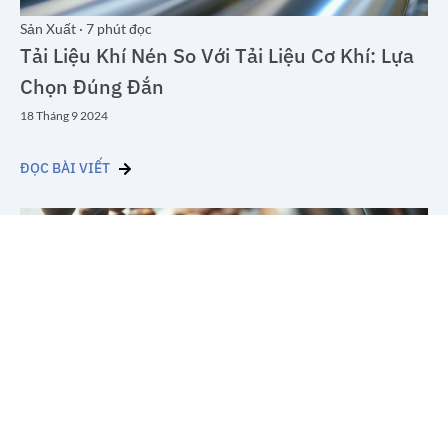
7
phút đọc
Sản Xuất
·
Tải Liệu Khí Nén So Với Tải Liệu Cơ Khí: Lựa
Chọn Đúng Đắn
18 Tháng 9 2024
ĐỌC BÀI VIẾT
8
phút đọc
Sản Xuất
·
5 Mẹo Để Cải Thiện Tải Liệu Với Tải Liệu Khí